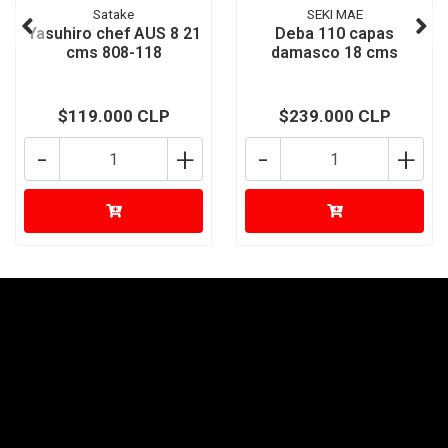
Satake
SEKI MAE
Yasuhiro chef AUS 8 21
Deba 110 capas
cms 808-118
damasco 18 cms
$119.000 CLP
$239.000 CLP
-
+
-
+