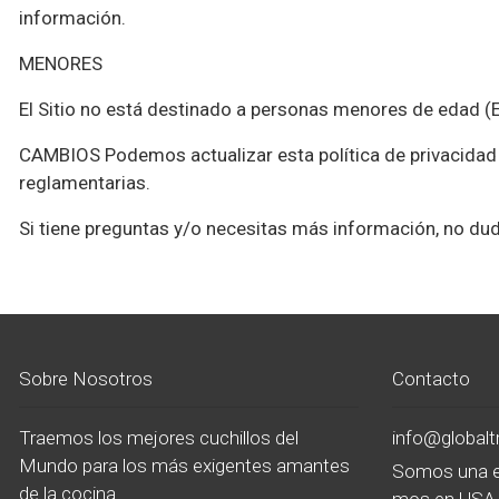
información.
MENORES
El Sitio no está destinado a personas menores de ed
CAMBIOS
Podemos actualizar esta política de privacidad 
reglamentarias.
Si tiene preguntas y/o necesitas más información, no d
Sobre Nosotros
Contacto
Traemos los mejores cuchillos del
info@global
Mundo para los más exigentes amantes
Somos una e
de la cocina.