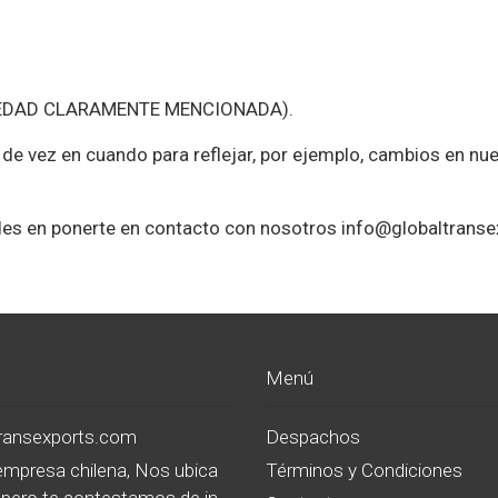
ad (EDAD CLARAMENTE MENCIONADA).
de vez en cuando para reflejar, por ejemplo, cambios en nue
udes en ponerte en contacto con nosotros info@globaltrans
Menú
transexports.com
Despachos
mpresa chilena, Nos ubica
Términos y Condiciones