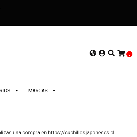
a.
0
RIOS
MARCAS
ealizas una compra en
https://cuchillosjaponeses.cl
.