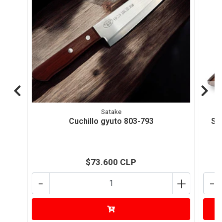
Satake
Cuchillo gyuto 803-793
SA
$73.600 CLP
-
+
-