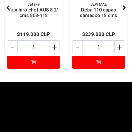
Satake
SEKI MAE
Yasuhiro chef AUS 8 21
Deba 110 capas
cms 808-118
damasco 18 cms
$119.000 CLP
$239.000 CLP
-
+
-
+