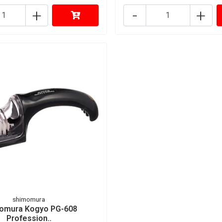
+
-
+
shimomura
omura Kogyo PG-608
Profession..