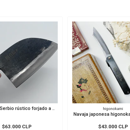
erbio rústico forjado a ..
higonokami
Navaja japonesa higonoka
$63.000 CLP
$43.000 CLP