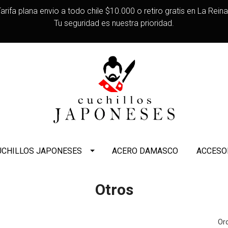
arifa plana envio a todo chile $10.000 o retiro gratis en La Rein
Tu seguridad es nuestra prioridad.
UCHILLOS JAPONESES
ACERO DAMASCO
ACCESO
Otros
Ord