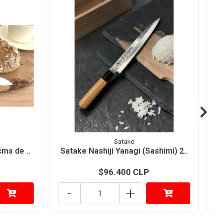
Satake
cms de ..
Satake Nashiji Yanagi (Sashimi) 2..
$96.400 CLP
-
+