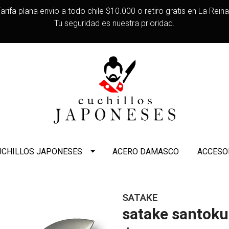
arifa plana envio a todo chile $10.000 o retiro gratis en La Rein
Tu seguridad es nuestra prioridad.
UCHILLOS JAPONESES
ACERO DAMASCO
ACCESO
SATAKE
satake santoku