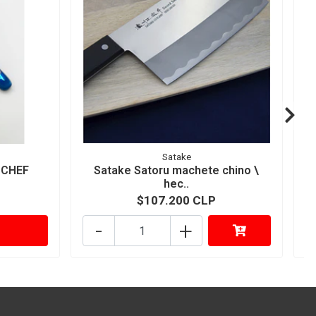
Satake
 CHEF
Satake Satoru machete chino \
C
hec..
$107.200 CLP
-
+