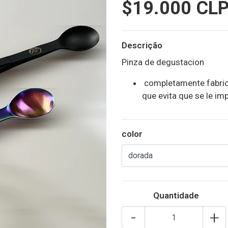
$19.000 CL
Descrição
Pinza de degustacion
completamente fabricad
que evita que se le i
color
Quantidade
-
+