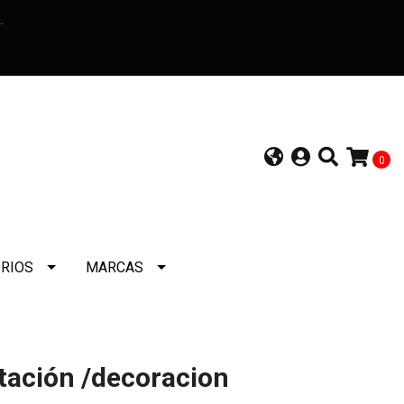
a.
0
RIOS
MARCAS
tación /decoracion