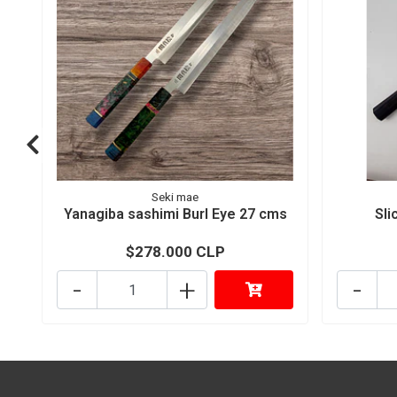
Seki mae
Yanagiba sashimi Burl Eye 27 cms
Sli
$278.000 CLP
-
+
-