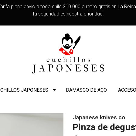
arifa plana envio a todo chile $10.000 o retiro gratis en La Rein
Tu seguridad es nuestra prioridad.
CHILLOS JAPONESES
DAMASCO DE AÇO
ACCESO
Japanese knives co
Pinza de degus