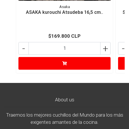
Asaka
ASAKA kurouchi Atsudeba 16,5 cm..
SA
$169.800 CLP
-
+
-
About us
Traemos los mejores cuchillos del Mundo para los más
exigentes amantes de la cocina.